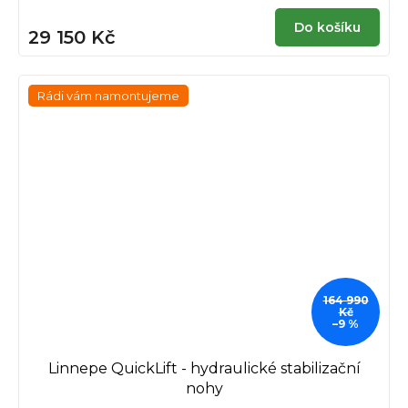
Do košíku
29 150 Kč
Rádi vám namontujeme
164 990
Kč
–9 %
Linnepe QuickLift - hydraulické stabilizační
nohy