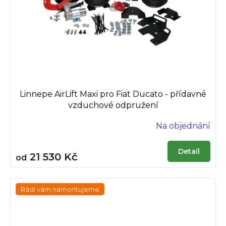
o
ů
d
u
k
t
ů
Linnepe AirLift Maxi pro Fiat Ducato - přídavné
vzduchové odpružení
Na objednání
Detail
21 530 Kč
od
Rádi vám namontujeme