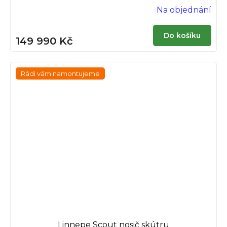
Na objednání
Do košíku
149 990 Kč
Rádi vám namontujeme
Linnepe Scout nosič skútru