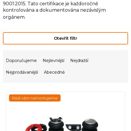
9001:2015. Tato certifikace je každoročně
kontrolována a dokumentována nezávislým
orgánem.
Otevřít filtr
Ř
a
Doporučujeme
Nejlevnější
Nejdražší
z
e
Nejprodávanější
Abecedně
n
í
V
p
ý
r
Rádi vám namontujeme
p
o
i
d
s
u
p
k
r
t