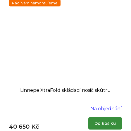
Rádi vám namontujeme
Linnepe XtraFold skládací nosič skútru
Na objednání
Do košíku
40 650 Kč