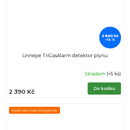
2 800 Kč
–14 %
Linnepe TriGasAlarm detektor plynu
Skladem
(>5 ks)
Do košíku
2 390 Kč
Rádi vám namontujeme