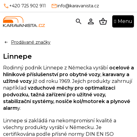
Přejít
+420 725 902 911
info@karavanista.cz
na
obsah
NÁKUPNÍ
KOŠÍK
Prodávané značky
Linnepe
Rodinný podnik Linnepe z Německa vyrábí
ocelové a
hliníkové příslušenství pro obytné vozy
,
karavany a
užitné vozy
již od roku 1969. Jejich produkty zahrnují
například
vzduchové měchy pro optimalizaci
podvozku, tažná zařízení pro užitné vozy,
stabilizační systémy, nosiče kol/motorek a plynové
alarm
y.
Linnepe si zakládá na nekompromisní kvalitě a
všechny produkty vyrábí v Německu. Je
certifikována podle přísné normy DIN EN ISO