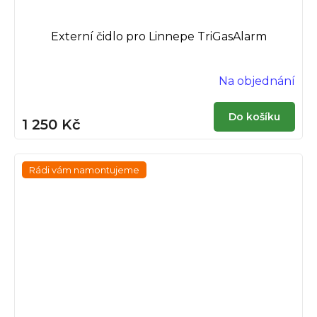
Externí čidlo pro Linnepe TriGasAlarm
Na objednání
Do košíku
1 250 Kč
Rádi vám namontujeme