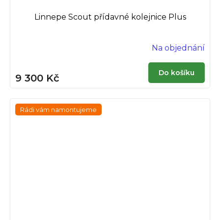
Linnepe Scout přídavné kolejnice Plus
Na objednání
Do košíku
9 300 Kč
Rádi vám namontujeme