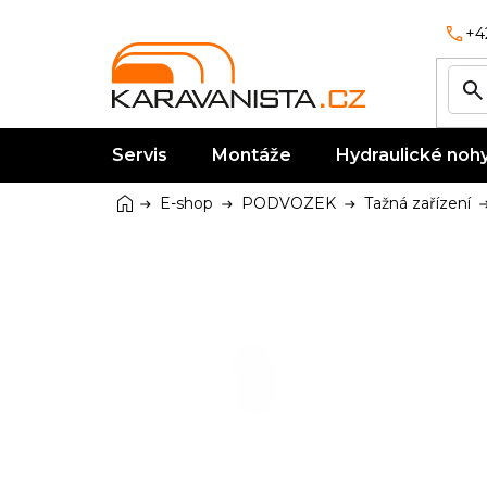
Přejít
na
+4
obsah
Servis
Montáže
Hydraulické noh
Domů
E-shop
PODVOZEK
Tažná zařízení