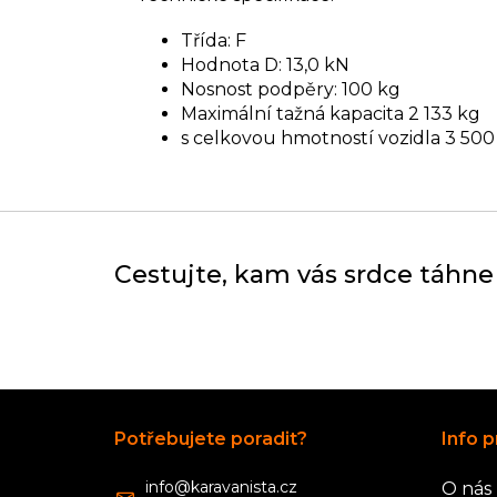
Třída: F
Hodnota D: 13,0 kN
Nosnost podpěry: 100 kg
Maximální tažná kapacita 2 133 kg
s celkovou hmotností vozidla 3 500
Cestujte, kam vás srdce táhne
Z
á
Potřebujete poradit?
Info p
p
a
info
@
karavanista.cz
O nás