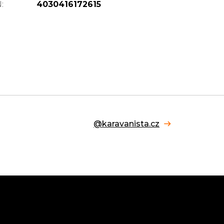
N
:
4030416172615
@karavanista.cz
Facebook