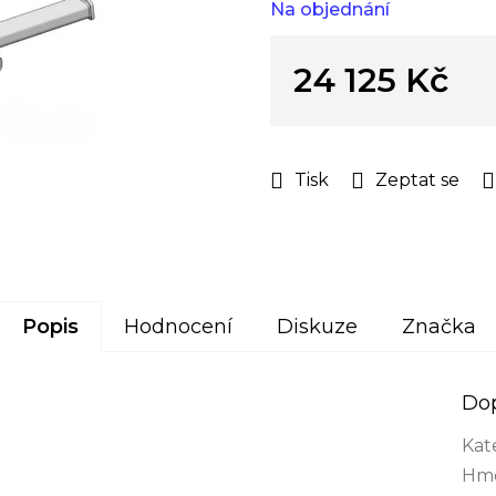
Na objednání
hvězdiček.
24 125 Kč
Měrná
cena:
Tisk
Zeptat se
Popis
Hodnocení
Diskuze
Značka
Do
Kat
Hmo