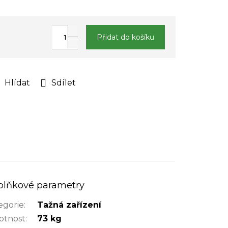
Přidat do košíku
Hlídat
Sdílet
plňkové parametry
egorie
:
Tažná zařízení
tnost
:
73 kg