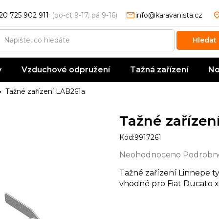
20 725 902 911
info@karavanista.cz
Hledat
y
Vzduchové odpružení
Tažná zařízení
No
Tažné zařízení LAB261a
Tažné zařízen
Kód:
9917261
Průměrné
Neohodnoceno
Podrobno
hodnocení
Tažné zařízení Linnepe ty
produktu
vhodné pro Fiat Ducato x
je
0,0
z
5