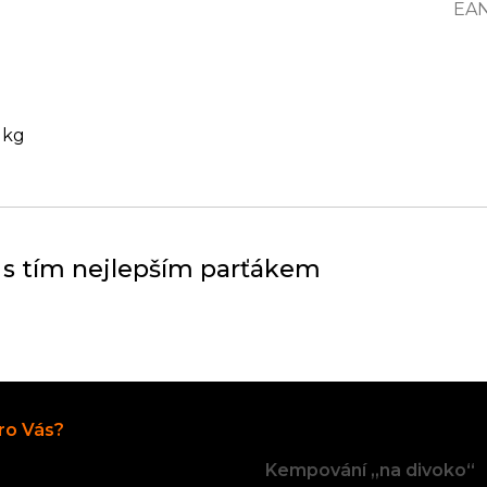
EA
 kg
 s tím nejlepším parťákem
Články
ro Vás?
Kempování „na divoko“