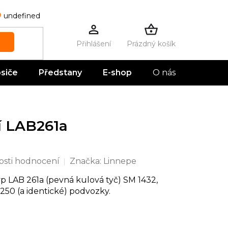
undefined
Prázdný košík
NÁKUPNÍ
KOŠÍK
siče
Předstany
E-shop
O nás
Kontak
í LAB261a
sti hodnocení
Značka:
Linnepe
p LAB 261a (pevná kulová tyč) SM 1432,
250 (a identické) podvozky.