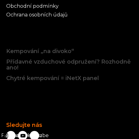
Obchodní podmínky
Ochrana osobních údajů
Články
Kempování „na divoko“
Přídavné vzduchové odpružení? Rozhodně
ano!
Chytré kempování = iNetX panel
Facebook
Sledujte nás
Facebook
karavanista.cz
YouTube