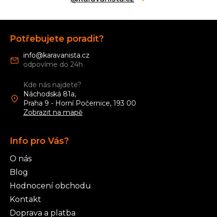
Z
á
Potřebujete poradit?
p
a
info
@
karavanista.cz
t
í
Kde nás najdete?
Náchodská 81a,
Praha 9 - Horní Počernice, 193 00
Zobrazit na mapě
Info pro Vás?
O nás
Blog
Hodnocení obchodu
Kontakt
Doprava a platba