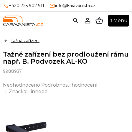
Přejít
+420 725 902 911
info@karavanista.cz
na
obsah
NÁKUPNÍ
KOŠÍK
Tažná zařízení
Tažné zařízení bez prodloužení rámu
např. B. Podvozek AL-KO
9988937
Průměrné
Neohodnoceno
Podrobnosti hodnocení
hodnocení
Značka:
Linnepe
produktu
je
0,0
z
5
hvězdiček.