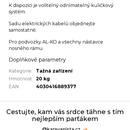
K dispozici je volitelný odnímatelný kuličkový
systém.
Sadu elektrických kabelů objednejte
samostatně.
Pro podvozky AL-KO a všechny nástavce
nosného rámu.
Doplňkové parametry
Kategorie
:
Tažná zařízení
Hmotnost
:
20 kg
EAN
:
4030416889377
Cestujte, kam vás srdce táhne s tím
nejlepším parťákem
@karavanista.cz