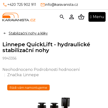
Přejít
+420 725 902 911
info@karavanista.cz
na
obsah
NÁKUPNÍ
KOŠÍK
Stabilizační nohy a kliky
Linnepe QuickLift - hydraulické
stabilizační nohy
9943356
Průměrné
Neohodnoceno
Podrobnosti hodnocení
hodnocení
Značka:
Linnepe
produktu
je
Rádi vám namontujeme
0,0
z
5
hvězdiček.