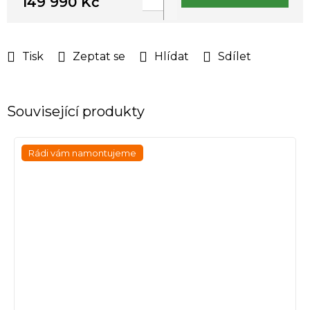
149 990 Kč
Měrná
cena:
Tisk
Zeptat se
Hlídat
Sdílet
Související produkty
Rádi vám namontujeme