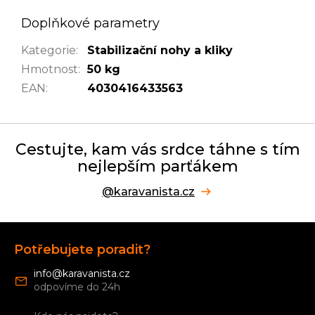
Doplňkové parametry
Kategorie
:
Stabilizační nohy a kliky
Hmotnost
:
50 kg
EAN
:
4030416433563
Cestujte, kam vás srdce táhne s tím
nejlepším parťákem
@karavanista.cz
Z
á
Potřebujete poradit?
p
a
info
@
karavanista.cz
t
í