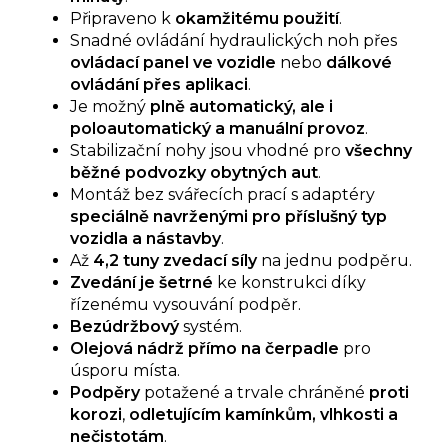
Připraveno k
okamžitému použití
.
Snadné ovládání hydraulických noh přes
ovládací panel ve vozidle
nebo
dálkové
ovládání přes aplikaci
.
Je možný
plně automatický, ale i
poloautomatický a manuální provoz
.
Stabilizační nohy jsou vhodné pro
všechny
běžné podvozky obytných aut
.
Montáž bez svářecích prací s adaptéry
speciálně navrženými pro příslušný typ
vozidla a nástavby
.
Až
4,2 tuny zvedací síly
na jednu podpěru.
Zvedání je šetrné
ke konstrukci díky
řízenému vysouvání podpěr.
Bezúdržbový
systém.
Olejová nádrž přímo na čerpadle
pro
úsporu místa.
Podpěry
potažené a trvale chráněné
proti
korozi
,
odletujícím kamínkům, vlhkosti a
nečistotám
.