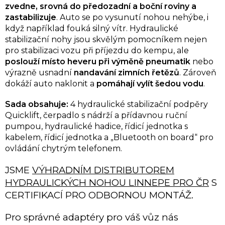
zvedne, srovná do předozadní a boční roviny a
zastabilizuje
. Auto se po vysunutí nohou nehýbe, i
když například fouká silný vítr. Hydraulické
stabilizační nohy jsou skvělým pomocníkem nejen
pro stabilizaci vozu při příjezdu do kempu, ale
poslouží místo heveru při výměně pneumatik
nebo
výrazně usnadní
nandavání zimních řetězů
. Zároveň
dokáží auto naklonit a
pomáhají vylít šedou vodu
.
Sada obsahuje:
4 hydraulické stabilizační podpěry
Quicklift,
čerpadlo s nádrží a přídavnou ruční
pumpou,
hydraulické hadice,
řídicí jednotka s
kabelem,
řídicí jednotka a „Bluetooth on board“ pro
ovládání chytrým telefonem.
JSME
VÝHRADNÍM DISTRIBUTOREM
HYDRAULICKÝCH NOHOU LINNEPE PRO ČR
S
CERTIFIKACÍ PRO ODBORNOU MONTÁŽ.
Pro správné adaptéry pro váš vůz nás