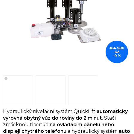
164 990
Kč
–9 %
Hydraulický nivelační systém QuickLift
automaticky
vyrovná obytný vůz do roviny do 2 minut.
Stačí
zmáčknou tlačítko
na ovládacím panelu nebo
displeji
chytrého telefonu
a hydraulický systém
auto