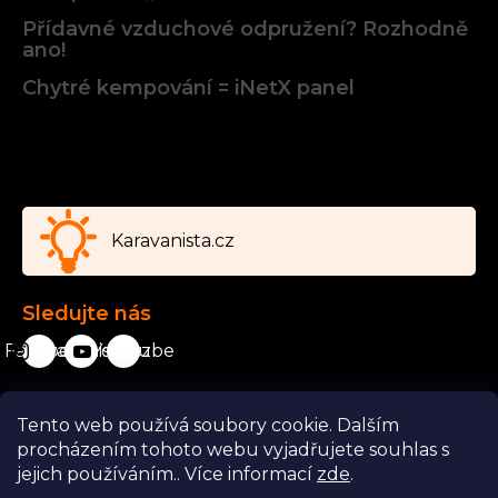
Přídavné vzduchové odpružení? Rozhodně
ano!
Chytré kempování = iNetX panel
Facebook
Karavanista.cz
Sledujte nás
Facebook
karavanista.cz
YouTube
Tento web používá soubory cookie. Dalším
Odstoupit od smlouvy
procházením tohoto webu vyjadřujete souhlas s
jejich používáním.. Více informací
zde
.