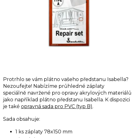
Protrhlo se vám plátno vašeho předstanu Isabella?
Nezoufejte! Nabízíme průhledné záplaty
speciálně navržené pro opravy akrylových materiálů
jako například plátno
předstanu Isabella. K dispozici
je také
opravná sada pro PVC (typ B)
.
Sada obsahuje:
1 ks záplaty 78x150 mm