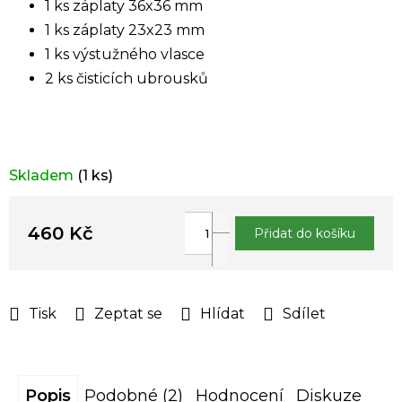
1 ks záplaty 36x36 mm
1 ks záplaty 23x23 mm
1 ks výstužného vlasce
2 ks čisticích ubrousků
Skladem
(1 ks)
460 Kč
Přidat do košíku
Měrná
cena:
Tisk
Zeptat se
Hlídat
Sdílet
Popis
Podobné (2)
Hodnocení
Diskuze