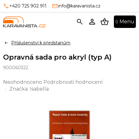
Přejít
+420 725 902 911
info@karavanista.cz
na
obsah
NÁKUPNÍ
KOŠÍK
Příslušenství k předstanům
Opravná sada pro akryl (typ A)
900060322
Průměrné
Neohodnoceno
Podrobnosti hodnocení
hodnocení
Značka:
Isabella
produktu
je
0,0
z
5
hvězdiček.