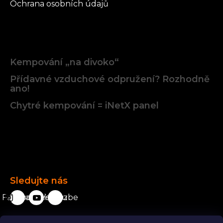
Ochrana osobních údajů
Články
Kempování „na divoko“
Přídavné vzduchové odpružení? Rozhodně
ano!
Chytré kempování = iNetX panel
Facebook
Sledujte nás
Facebook
karavanista.cz
YouTube