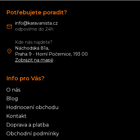
Z
á
Potřebujete poradit?
p
a
info
@
karavanista.cz
t
í
Kde nás najdete?
Náchodská 81a,
Praha 9 - Horní Počernice, 193 00
Zobrazit na mapě
Info pro Vás?
O nás
Blog
Hodnocení obchodu
Kontakt
Doprava a platba
Obchodní podmínky