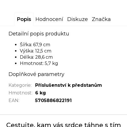
Popis
Hodnocení
Diskuze
Značka
Detailní popis produktu
Šířka: 67,9 cm
Výška: 12,5 cm
Délka: 28,6 cm
Hmotnost: 5,7 kg
Doplňkové parametry
Kategorie
:
Příslušenství k předstanům
Hmotnost
:
6 kg
EAN
:
5705886822191
Cestujte, kam vás srdce táhne s tím