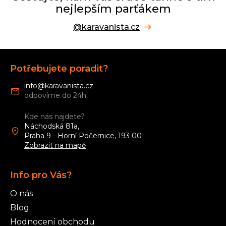
nejlepším parťákem
@karavanista.cz
Z
á
Potřebujete poradit?
p
a
info
@
karavanista.cz
t
í
Kde nás najdete?
Náchodská 81a,
Praha 9 - Horní Počernice, 193 00
Zobrazit na mapě
Info pro Vás?
O nás
Blog
Hodnocení obchodu