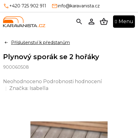
Přejít
+420 725 902 911
info@karavanista.cz
na
obsah
NÁKUPNÍ
KOŠÍK
Příslušenství k předstanům
Plynový sporák se 2 hořáky
900060508
Průměrné
Neohodnoceno
Podrobnosti hodnocení
hodnocení
Značka:
Isabella
produktu
je
0,0
z
5
hvězdiček.