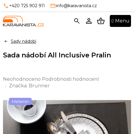
Přejít
+420 725 902 911
info@karavanista.cz
na
obsah
NÁKUPNÍ
KOŠÍK
Sady nádobí
Sada nádobí All Inclusive Pralin
Průměrné
Neohodnoceno
Podrobnosti hodnocení
hodnocení
Značka:
Brunner
produktu
je
Melamin
0,0
z
5
hvězdiček.