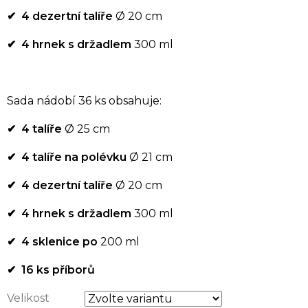
✔ 4 dezertní talíře
Ø 20 cm
✔ 4 hrnek s držadlem
300 ml
Sada nádobí 36 ks obsahuje:
✔ 4 talíře
Ø 25 cm
✔ 4 talíře na polévku
Ø 21 cm
✔ 4 dezertní talíře
Ø 20 cm
✔ 4 hrnek s držadlem
300 ml
✔ 4 sklenice po
200 ml
✔ 16 ks
příborů
Velikost