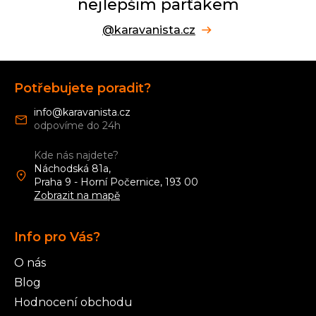
nejlepším parťákem
@karavanista.cz
Z
á
Potřebujete poradit?
p
a
info
@
karavanista.cz
t
í
Kde nás najdete?
Náchodská 81a,
Praha 9 - Horní Počernice, 193 00
Zobrazit na mapě
Info pro Vás?
O nás
Blog
Hodnocení obchodu