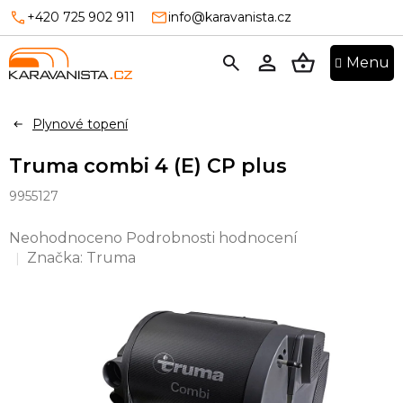
Přejít
+420 725 902 911
info@karavanista.cz
na
obsah
NÁKUPNÍ
KOŠÍK
Plynové topení
Truma combi 4 (E) CP plus
9955127
Průměrné
Neohodnoceno
Podrobnosti hodnocení
hodnocení
Značka:
Truma
produktu
je
0,0
z
5
hvězdiček.