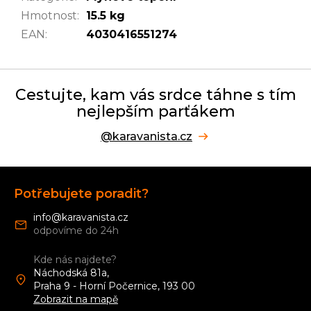
Hmotnost
:
15.5 kg
EAN
:
4030416551274
Cestujte, kam vás srdce táhne s tím
nejlepším parťákem
@karavanista.cz
Z
á
Potřebujete poradit?
p
a
info
@
karavanista.cz
t
í
Kde nás najdete?
Náchodská 81a,
Praha 9 - Horní Počernice, 193 00
Zobrazit na mapě