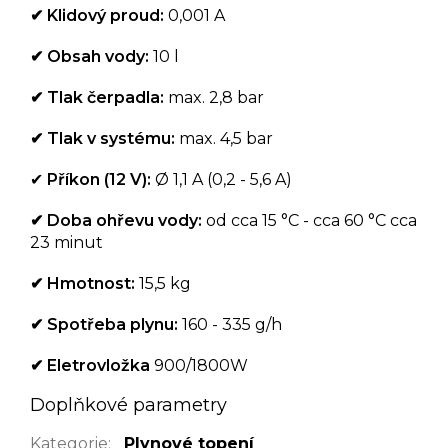
✔ Klidový proud:
0,001 A
✔ Obsah vody:
10 l
✔ Tlak čerpadla:
max. 2,8 bar
✔ Tlak v systému:
max. 4,5 bar
✔
Příkon (12 V):
Ø 1,1 A (0,2 - 5,6 A)
✔ Doba ohřevu vody:
od cca 15 °C - cca 60 °C cca
23 minut
✔ Hmotnost:
15,5 kg
✔ Spotřeba plynu:
160 - 335 g/h
✔
Eletrovložka
900/1800W
Doplňkové parametry
Kategorie
:
Plynové topení