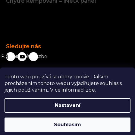
Chytré kempování = iNetX panel
Facebook
Sledujte nás
Facebook
karavanista.cz
YouTube
Tento web používá soubory cookie. Dalším
Odstoupit od smlouvy
procházením tohoto webu vyjadřujete souhlas s
jejich používáním.. Více informací
zde
.
Nastavení
Copyright 2026
Karavanista.cz
. Všechna práva vyhrazena.
Souhlasím
|
Vytvořil Shoptet
ShopCode