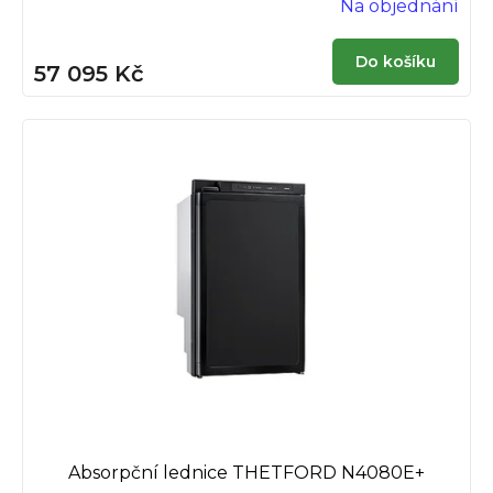
Na objednání
Do košíku
57 095 Kč
Absorpční lednice THETFORD N4080E+