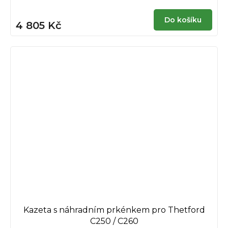
Do košíku
4 805 Kč
Kazeta s náhradním prkénkem pro Thetford
C250 / C260