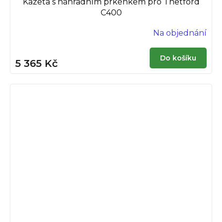
Kazeta s náhradním prkénkem pro Thetford
C400
Na objednání
Do košíku
5 365 Kč