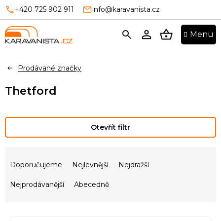
Přejít
+420 725 902 911
info@karavanista.cz
na
obsah
NÁKUPNÍ
KOŠÍK
Prodávané značky
Thetford
Otevřít filtr
Ř
a
Doporučujeme
Nejlevnější
Nejdražší
z
e
Nejprodávanější
Abecedně
n
í
V
p