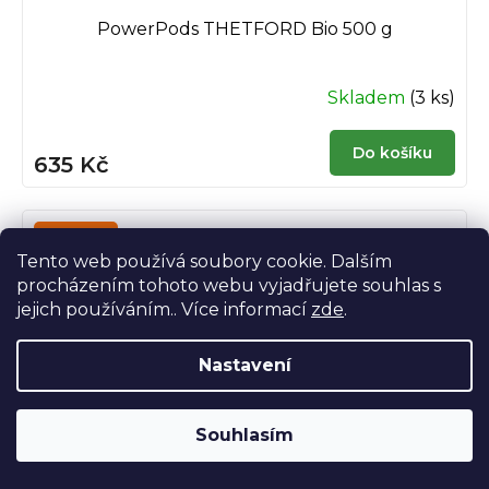
PowerPods THETFORD Bio 500 g
Skladem
(3 ks)
Do košíku
635 Kč
To chceš
Tento web používá soubory cookie. Dalším
procházením tohoto webu vyjadřujete souhlas s
jejich používáním.. Více informací
zde
.
Nastavení
Souhlasím