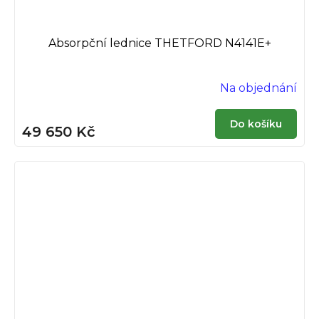
Absorpční lednice THETFORD N4141E+
Na objednání
Do košíku
49 650 Kč