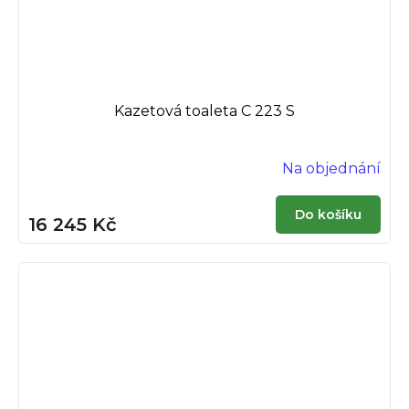
Kazetová toaleta C 223 S
Na objednání
Do košíku
16 245 Kč