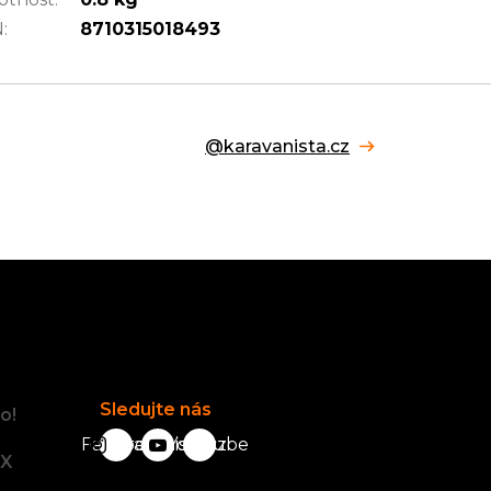
N
:
8710315018493
@karavanista.cz
Facebook
Sledujte nás
o!
Facebook
karavanista.cz
YouTube
tX