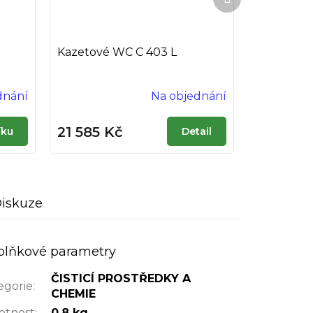
produkt
Kazetové WC C 403 L
dnání
Na objednání
21 585 Kč
íku
Detail
iskuze
plňkové parametry
ČISTICÍ PROSTŘEDKY A
egorie
:
CHEMIE
tnost
:
0.8 kg