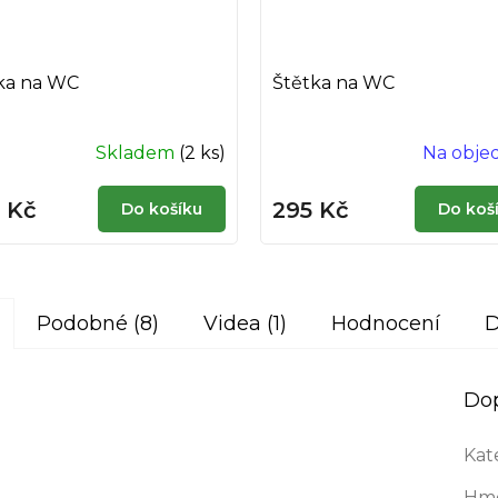
ka na WC
Štětka na WC
Skladem
(2 ks)
Na obje
 Kč
295 Kč
Do košíku
Do koš
Podobné (8)
Videa (1)
Hodnocení
D
Do
Kat
Hmo