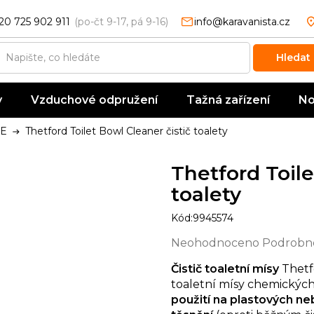
20 725 902 911
info@karavanista.cz
Hledat
y
Vzduchové odpružení
Tažná zařízení
No
IE
Thetford Toilet Bowl Cleaner čistič toalety
Thetford Toile
toalety
Kód:
9945574
Průměrné
Neohodnoceno
Podrobno
hodnocení
Čistič toaletní mísy
Thetf
produktu
toaletní mísy chemickýc
je
použití na plastových n
0,0