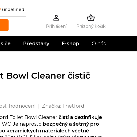
undefined
Prázdný košík
NÁKUPNÍ
KOŠÍK
siče
Předstany
E-shop
O nás
Kontak
t Bowl Cleaner čistič
sti hodnocení
Značka:
Thetford
ord Toilet Bowl Cleaner
čistí a dezinfikuje
h WC. Je naprosto
bezpečný a šetrný pro
ebo keramických materiálech včetně