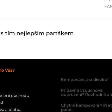
EA
 s tím nejlepším parťákem
Články
ro Vás?
Kempování „na divoko“
Přídavné vzduchové
odpružení? Rozhodně an
cení obchodu
kt
Chytré kempování = iNe
va a platba
panel