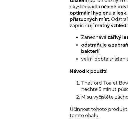
těsnění
(oproti běžným č
z
okysličovadla
účinně odst
5
optimální hygienu a lesk
hvězdiček.
přístupných míst
. Odstra
zapříčiňují
matný vzhled
Zanechává
zářivý le
odstraňuje a zabraň
bakterií,
velmi dobře snášen
Návod k použití
:
Thetford Toalet Bow
nechte 5 minut půso
Mísu vyčistěte zách
Účinnost tohoto produktu
tomto obalu.