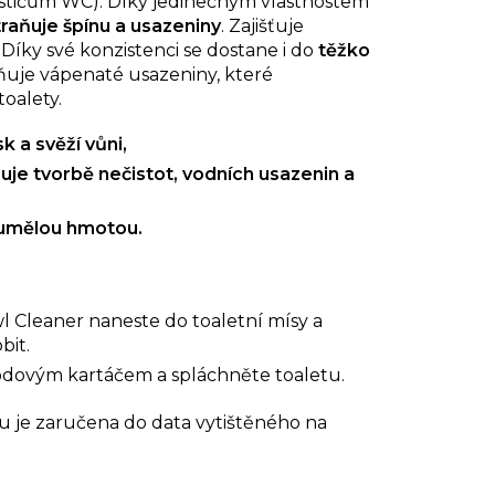
ističům WC). Díky jedinečným vlastnostem
raňuje špínu a usazeniny
. Zajišťuje
. Díky své konzistenci se dostane i do
těžko
ňuje vápenaté usazeniny, které
toalety.
sk a
svěží vůni,
uje tvorbě nečistot, vodních usazenin a
umělou hmotou.
l Cleaner naneste do toaletní mísy a
bit.
odovým kartáčem a spláchněte toaletu.
 je zaručena do data vytištěného na