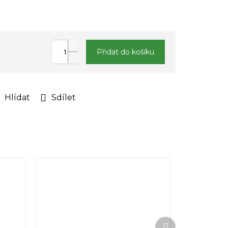
Přidat do košíku
Hlídat
Sdílet
Další