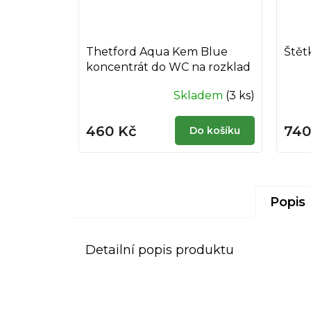
Thetford Aqua Kem Blue
Štět
koncentrát do WC na rozklad
fekálu
Skladem
(3 ks)
460 Kč
740
Do košíku
Popis
Detailní popis produktu