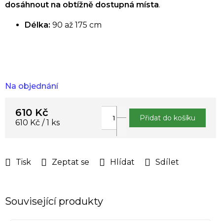
dosáhnout na obtížně dostupná místa
.
Délka:
90 až 175 cm
Na objednání
610 Kč
Přidat do košíku
Měrná
610 Kč / 1 ks
cena:
Tisk
Zeptat se
Hlídat
Sdílet
Související produkty