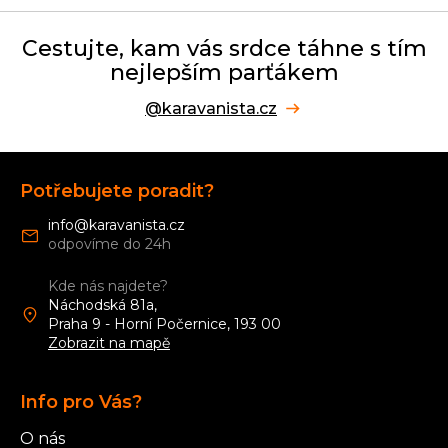
Cestujte, kam vás srdce táhne s tím
nejlepším parťákem
@karavanista.cz
Z
á
Potřebujete poradit?
p
a
info
@
karavanista.cz
t
í
Kde nás najdete?
Náchodská 81a,
Praha 9 - Horní Počernice, 193 00
Zobrazit na mapě
Info pro Vás?
O nás