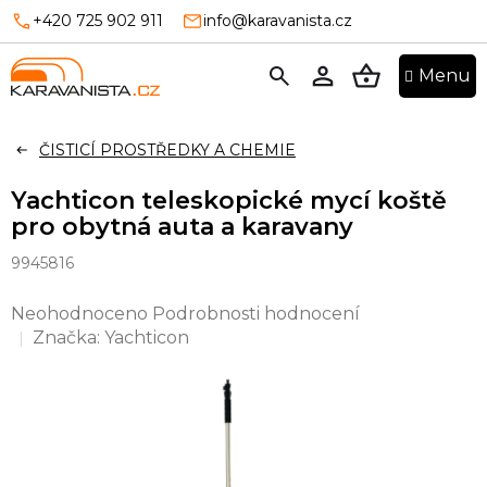
Přejít
+420 725 902 911
info@karavanista.cz
na
obsah
NÁKUPNÍ
KOŠÍK
ČISTICÍ PROSTŘEDKY A CHEMIE
Yachticon teleskopické mycí koště
pro obytná auta a karavany
9945816
Průměrné
Neohodnoceno
Podrobnosti hodnocení
hodnocení
Značka:
Yachticon
produktu
je
0,0
z
5
hvězdiček.