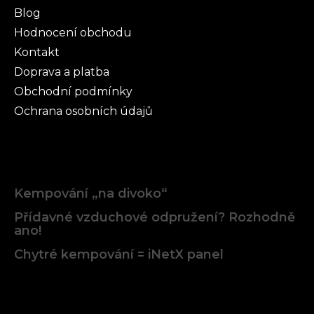
Blog
Hodnocení obchodu
Kontakt
Doprava a platba
Obchodní podmínky
Ochrana osobních údajů
Články
Kempování „na divoko“
Přídavné vzduchové odpružení? Rozhodně
ano!
Chytré kempování = iNetX panel
Facebook