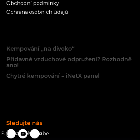
Obchodní podmínky
Ochrana osobních údajů
Články
Kempování „na divoko“
Přídavné vzduchové odpružení? Rozhodně
ano!
Chytré kempování = iNetX panel
Facebook
Sledujte nás
Facebook
karavanista.cz
YouTube