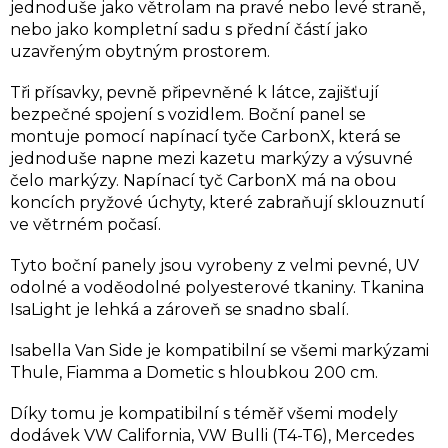
jednoduše jako větrolam na pravé nebo levé straně,
nebo jako kompletní sadu s přední částí jako
uzavřeným obytným prostorem.
Tři přísavky, pevně připevněné k látce, zajišťují
bezpečné spojení s vozidlem. Boční panel se
montuje pomocí napínací tyče CarbonX, která se
jednoduše napne mezi kazetu markýzy a výsuvné
čelo markýzy. Napínací tyč CarbonX má na obou
koncích pryžové úchyty, které zabraňují sklouznutí
ve větrném počasí.
Tyto boční panely jsou vyrobeny z velmi pevné, UV
odolné a voděodolné polyesterové tkaniny. Tkanina
IsaLight je lehká a zároveň se snadno sbalí.
Isabella Van Side je kompatibilní se všemi markýzami
Thule, Fiamma a Dometic s hloubkou 200 cm.
Díky tomu je kompatibilní s téměř všemi modely
dodávek VW California, VW Bulli (T4-T6), Mercedes