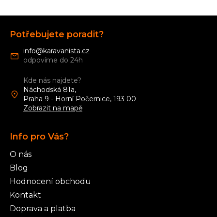
Z
á
Potřebujete poradit?
p
a
info
@
karavanista.cz
t
í
Kde nás najdete?
Náchodská 81a,
Praha 9 - Horní Počernice, 193 00
Zobrazit na mapě
Info pro Vás?
O nás
Blog
Hodnocení obchodu
Kontakt
Doprava a platba