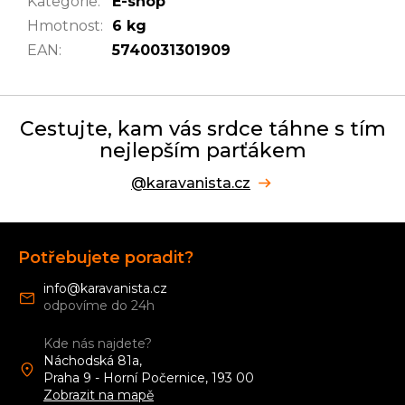
Kategorie
:
E-shop
Hmotnost
:
6 kg
EAN
:
5740031301909
Cestujte, kam vás srdce táhne s tím
nejlepším parťákem
@karavanista.cz
Z
á
Potřebujete poradit?
p
a
info
@
karavanista.cz
t
í
Kde nás najdete?
Náchodská 81a,
Praha 9 - Horní Počernice, 193 00
Zobrazit na mapě