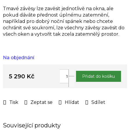
Tmavé závěsy lze zavěsit jednotlivě na okna, ale
pokud dáváte přednost úplnému zatemnění,
například pro dobrý noční spánek nebo chcete
ochránit své soukromí, lze všechny závěsy zavěsit do
všech oken a vytvořit tak zcela zatemnělý prostor.
Na objednání
5 290 Kč
Přidat do košíku
Měrná
cena:
Tisk
Zeptat se
Hlídat
Sdílet
Související produkty