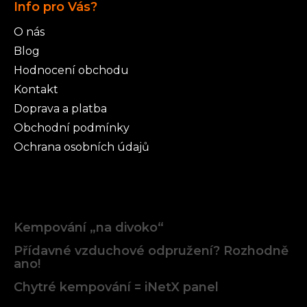
Info pro Vás?
O nás
Blog
Hodnocení obchodu
Kontakt
Doprava a platba
Obchodní podmínky
Ochrana osobních údajů
Články
Kempování „na divoko“
Přídavné vzduchové odpružení? Rozhodně
ano!
Chytré kempování = iNetX panel