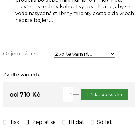
otevřete všechny kohoutky tak dlouho, aby se
voda nasycená stříbrnými ionty dostala do všech
hadic a bojleru.
Objem nádrže
Zvolte variantu
od
710 Kč
Přidat do košíku
Měrná
cena:
Tisk
Zeptat se
Hlídat
Sdílet