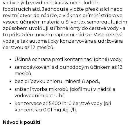
v obytných vozidlech, karavanech, lodích,
foodtrucích atd. Jednoduše vložte přes čistící nebo
revizní otvor do nádrže, a vlákna s příměsí stříbra ve
vysoce účinném materiálu Silvertex samoregulujícím
způsobem uvolňují stříbrné ionty do čerstvé vody - a
to při každém novém naplnění nádrže. Vaše čerstvá
voda je tak automaticky konzervována a udržována
čerstvou až 12 měsíců.
Účinná ochrana proti kontaminaci (pitné) vody,
samodávkování s dlouhodobým účinkem až 12
měsíců,
bez přídavku chloru, minerálů apod.,
snížení tvorba mikrobů (biofilmu) v nádrži a
vodovodním potrubí,
konzervace až 5400 litrů čerstvé vody (při
koncentraci 0,01 mg Ag+/l).
Návod k použití