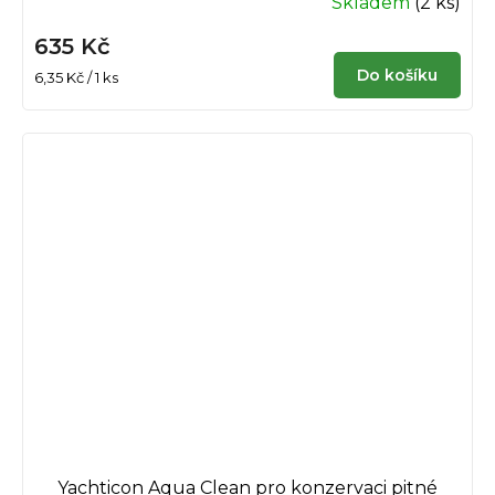
Skladem
(2 ks)
Průměrné
hodnocení
635 Kč
produktu
Do košíku
Měrná
6,35 Kč / 1 ks
je
cena:
5,0
z
5
hvězdiček.
Yachticon Aqua Clean pro konzervaci pitné