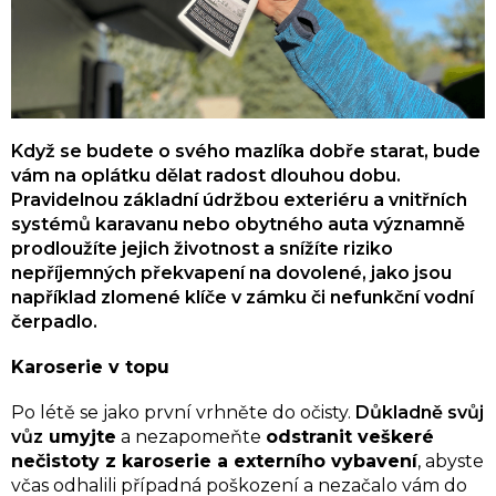
Když se budete o svého mazlíka dobře starat, bude
vám na oplátku dělat radost dlouhou dobu.
Pravidelnou základní údržbou exteriéru a vnitřních
systémů karavanu nebo obytného auta významně
prodloužíte jejich životnost a snížíte
riziko
nepříjemných překvapení na dovolené, jako jsou
například zlomené klíče v zámku či nefunkční vodní
čerpadlo.
Karoserie v topu
Po létě se jako první vrhněte do očisty.
Důkladně svůj
vůz
umyjte
a nezapomeňte
odstranit veškeré
nečistoty z karoserie a externího vybavení
, abyste
včas odhalili případná poškození a nezačalo vám do