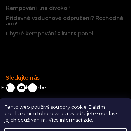
Kempování „na divoko“
Přídavné vzduchové odpružení? Rozhodně
ano!
Chytré kempování = iNetX panel
Facebook
Sledujte nás
Facebook
karavanista.cz
YouTube
Tento web používá soubory cookie. Dalším
Odstoupit od smlouvy
procházením tohoto webu vyjadřujete souhlas s
jejich používáním.. Více informací
zde
.