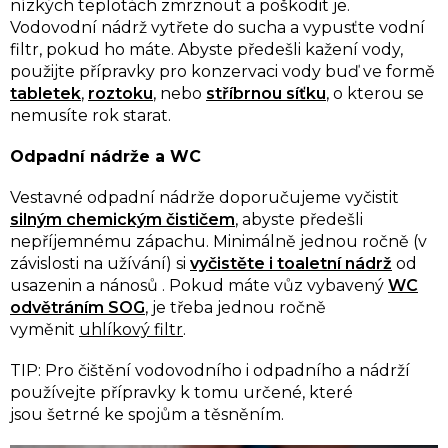
nízkých teplotách zmrznout a poškodit je.
Vodovodní nádrž vytřete do sucha a vypusťte vodní
filtr, pokud ho máte. Abyste předešli kažení vody,
použijte přípravky pro konzervaci vody buď ve formě
tabletek
,
roztoku
, nebo
stříbrnou síťku
, o kterou se
nemusíte rok starat.
Odpadní nádrže a WC
Vestavné odpadní nádrže doporučujeme vyčistit
silným chemickým čističem
, abyste předešli
nepříjemnému zápachu. Minimálně jednou ročně (v
závislosti na užívání) si
vyčistěte i toaletní nádrž
od
usazenin a nánosů . Pokud máte vůz vybavený
WC
odvětráním SOG
, je třeba jednou ročně
vyměnit
uhlíkový filtr
.
TIP: Pro čištění vodovodního i odpadního a nádrží
používejte přípravky k tomu určené, které
jsou šetrné ke spojům a těsněním.