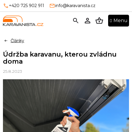
Přejít
+420 725 902 911
info@karavanista.cz
na
obsah
NÁKUPNÍ
KOŠÍK
Články
Údržba karavanu, kterou zvládnu
doma
25.8.2023