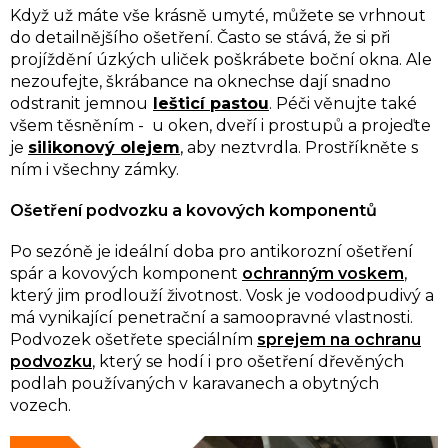
Když už máte vše krásně umyté, můžete se vrhnout
do detailnějšího ošetření. Často se stává, že si při
projíždění úzkých uliček poškrábete boční okna. Ale
nezoufejte, škrábance na oknechse dají snadno
odstranit jemnou
lešticí pastou
. Péči věnujte také
všem těsněním - u oken, dveří i prostupů a projeďte
je
silikonový olejem
, aby neztvrdla. Prostříkněte s
ním
i všechny zámky.
Ošetření podvozku a kovových komponentů
Po sezóně je ideální doba pro antikorozní ošetření
spár a kovových komponent
ochranným voskem
,
který jim prodlouží životnost. Vosk je vodoodpudivý a
má vynikající penetrační a samoopravné vlastnosti.
Podvozek ošetřete speciálním
sprejem na ochranu
podvozku
, který se hodí i pro ošetření dřevěných
podlah používaných v karavanech a obytných
vozech.