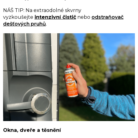
NÁŠ TIP: Na extraodolné skvrny
vyzkoušejte
intenzivní čistič
nebo
odstraňovač
dešťových pruhů
.
Okna, dveře a těsnění