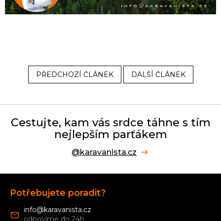
PŘEDCHOZÍ ČLÁNEK
DALŠÍ ČLÁNEK
Cestujte, kam vás srdce táhne s tím
nejlepším parťákem
@karavanista.cz
Z
á
Potřebujete poradit?
p
a
info
@
karavanista.cz