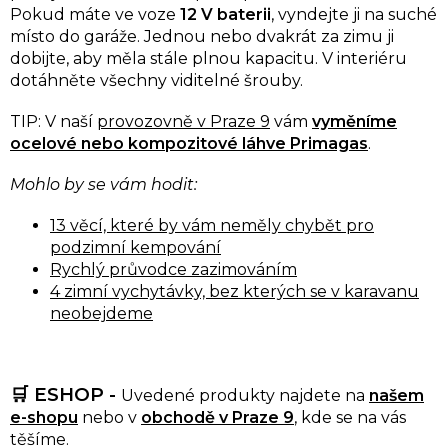
Pokud máte ve voze
12 V baterii
, vyndejte ji na suché
místo do garáže. Jednou nebo dvakrát za zimu ji
dobijte, aby měla stále plnou kapacitu. V interiéru
dotáhněte všechny viditelné šrouby.
TIP: V naší
provozovně v Praze 9
vám
vyměníme
ocelové nebo kompozitové láhve Primagas
.
Mohlo by se vám hodit:
13 věcí, které by vám neměly chybět pro
podzimní kempování
Rychlý průvodce zazimováním
4 zimní vychytávky, bez kterých se v karavanu
neobejdeme
🛒
ESHOP -
Uvedené produkty najdete na
našem
e-shopu
nebo v
obchodě v Praze 9
, kde se na vás
těšíme.