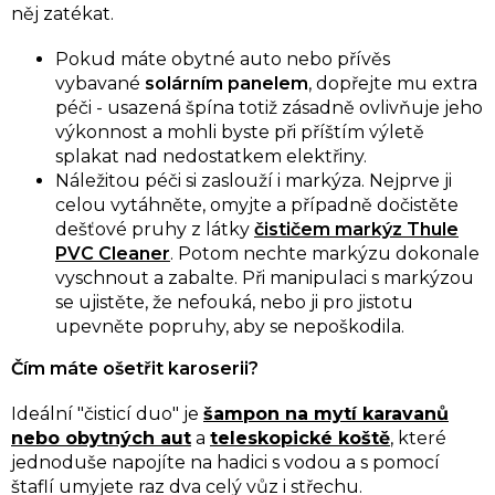
něj zatékat.
Pokud máte obytné auto nebo přívěs
vybavané
solárním panelem
, dopřejte mu extra
péči - usazená špína totiž zásadně ovlivňuje jeho
výkonnost a mohli byste při příštím výletě
splakat nad nedostatkem elektřiny.
Náležitou péči si zaslouží i markýza. Nejprve ji
celou vytáhněte, omyjte a případně dočistěte
dešťové pruhy z látky
čističem markýz Thule
PVC Cleaner
. Potom nechte markýzu dokonale
vyschnout a zabalte. Při manipulaci s markýzou
se ujistěte, že nefouká, nebo ji pro jistotu
upevněte popruhy, aby se nepoškodila.
Čím máte ošetřit karoserii?
Ideální "čisticí duo" je
šampon na mytí karavanů
nebo obytných aut
a
teleskopické koště
, které
jednoduše napojíte na hadici s vodou a s pomocí
štaflí umyjete raz dva celý vůz i střechu.