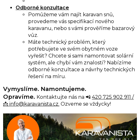
Odborné konzultace
Pomůžeme vám najít karavan snů,
provedeme vás specifikací nového
karavanu, nebo s vámi prověříme bazarový
vůz.
Máte technický problém, který
potřebujete ve svém obytném voze
vyřešit? Chcete si sami namontovat solární
systém, ale chybí vám znalosti? Nabízíme
odborné konzultace a návrhy technických
řešení na míru.
Vymyslíme. Namontujeme.
Opravíme.
Kontaktujte nás na 📲
420 725 902 911 /
📩 info@karavanista.cz.
Ozveme se vždycky!