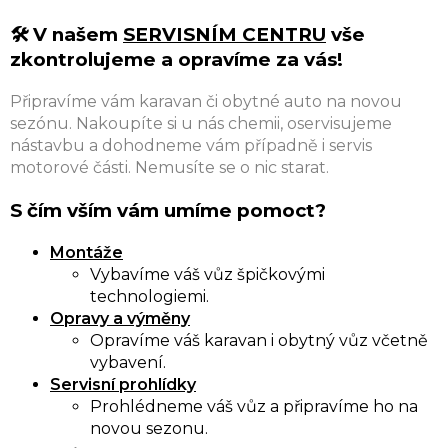
🛠️ V našem
SERVISNÍM CENTRU
vše
zkontrolujeme a opravíme za vás!
Připravíme vám karavan či obytné auto na novou
sezónu. Nakoupíte si u nás chemii, oservisujeme
nástavbu a dohodneme vám případně i servis
motorové části. Nemusíte se o nic starat.
S čím vším vám umíme pomoct?
Montáže
Vybavíme váš vůz špičkovými
technologiemi.
Opravy a výměny
Opravíme váš karavan i obytný vůz včetně
vybavení.
Servisní prohlídky
Prohlédneme váš vůz a připravíme ho na
novou sezonu.